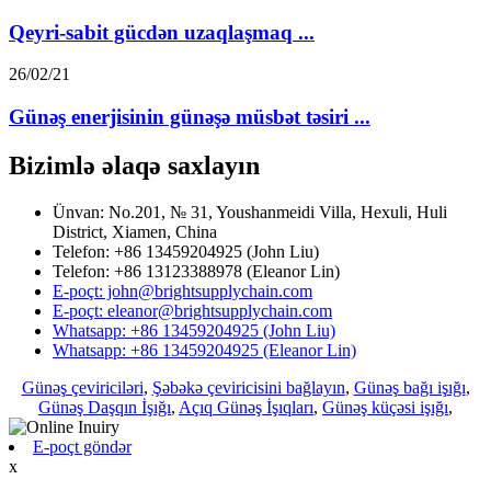
Qeyri-sabit gücdən uzaqlaşmaq ...
26/02/21
Günəş enerjisinin günəşə müsbət təsiri ...
Bizimlə əlaqə saxlayın
Ünvan: No.201, № 31, Youshanmeidi Villa, Hexuli, Huli
District, Xiamen, China
Telefon: +86 13459204925 (John Liu)
Telefon: +86 13123388978 (Eleanor Lin)
E-poçt: john@brightsupplychain.com
E-poçt: eleanor@brightsupplychain.com
Whatsapp: +86 13459204925 (John Liu)
Whatsapp: +86 13459204925 (Eleanor Lin)
Günəş çeviriciləri
,
Şəbəkə çeviricisini bağlayın
,
Günəş bağı işığı
,
Günəş Daşqın İşığı
,
Açıq Günəş İşıqları
,
Günəş küçəsi işığı
,
E-poçt göndər
x