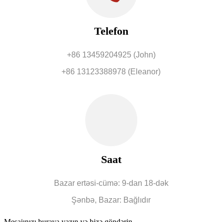
Telefon
+86 13459204925 (John)
+86 13123388978 (Eleanor)
Saat
Bazar ertəsi-cümə: 9-dan 18-dək
Şənbə, Bazar: Bağlıdır
Mesajınızı buraya yazın və bizə göndərin