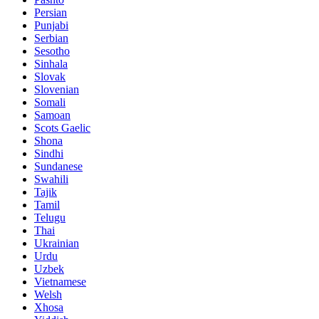
Persian
Punjabi
Serbian
Sesotho
Sinhala
Slovak
Slovenian
Somali
Samoan
Scots Gaelic
Shona
Sindhi
Sundanese
Swahili
Tajik
Tamil
Telugu
Thai
Ukrainian
Urdu
Uzbek
Vietnamese
Welsh
Xhosa