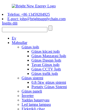
Telefon: +86 13459204925
E-poçt: john@brightsupplychain.com
İngilis dili
Ev
Məhsullar
Günəş işığı
Günəş küçəsi işığı
Günəş Mənzərəsi İşığı
Günəş Daşqın İşığı
Tavan Günəş işığı
Günəş CCTV İşığı
Günəş trafik işığı
Günəş sistemi
0.8-5kw günəş sistemi
Portativ Günəş Sistemi
Günəş paneli
İnverter
Yaddaş batareyası
Led lampa lampası
Elektrikli cihaz