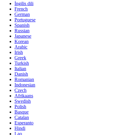
İngilis dili
French
German
Portuguese
Spanish
Russian
Japanese
Korean
Arabic
Irish
Greek
Turkish
Italian
Danish
Romanian
Indonesian
Czech
Afrikaans
Swedish
Polish
Basque
Catalan
Esperanto
Hindi
Lao