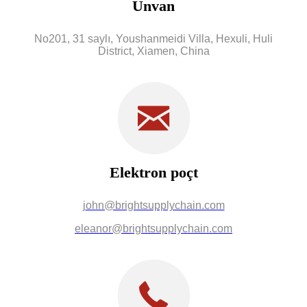
Ünvan
No201, 31 saylı, Youshanmeidi Villa, Hexuli, Huli
District, Xiamen, China
Elektron poçt
j
ohn@brightsupplychain.com
eleanor@brightsupplychain.com