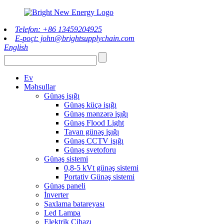
Telefon: +86 13459204925
E-poçt: john@brightsupplychain.com
English
Ev
Məhsullar
Günəş işığı
Günəş küçə işığı
Günəş mənzərə işığı
Günəş Flood Light
Tavan günəş işığı
Günəş CCTV işığı
Günəş svetoforu
Günəş sistemi
0,8-5 kVt günəş sistemi
Portativ Günəş sistemi
Günəş paneli
İnverter
Saxlama batareyası
Led Lampa
Elektrik Cihazı