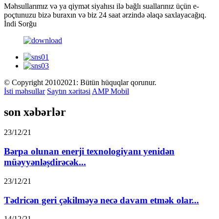
Məhsullarımız və ya qiymət siyahısı ilə bağlı suallarınız üçün e-
poçtunuzu bizə buraxın və biz 24 saat ərzində əlaqə saxlayacağıq.
İndi Sorğu
© Copyright 20102021: Bütün hüquqlar qorunur.
İsti məhsullar
Saytın xəritəsi
AMP Mobil
son xəbərlər
23/12/21
Bərpa olunan enerji texnologiyanı yenidən
müəyyənləşdirəcək...
23/12/21
Tədricən geri çəkilməyə necə davam etmək olar...
14/12/21