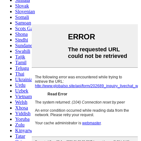
Sinhala
Slovak
Slovenian
Somali
Samoan
Scots Gaelic
Shona
Sindhi
Sundanese
Swahili
Tajik
Tamil
Telugu
Thai
Ukrainian
Urdu
Uzbek
Vietnamese
Welsh
Xhosa
Yiddish
Yoruba
Zulu
Kinyarwanda
Tatar