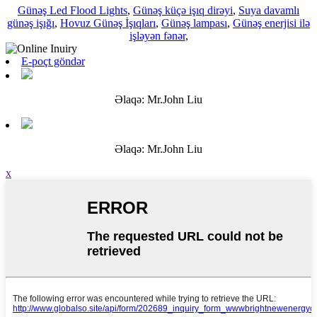
Günəş Led Flood Lights
,
Günəş küçə işıq dirəyi
,
Suya davamlı
günəş işığı
,
Hovuz Günəş İşıqları
,
Günəş lampası
,
Günəş enerjisi ilə
işləyən fənər
,
E-poçt göndər
Əlaqə: Mr.John Liu
Əlaqə: Mr.John Liu
x