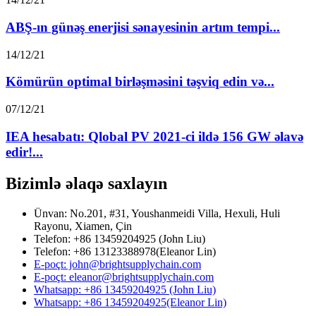
ABŞ-ın günəş enerjisi sənayesinin artım tempi...
14/12/21
Kömürün optimal birləşməsini təşviq edin və...
07/12/21
IEA hesabatı: Qlobal PV 2021-ci ildə 156 GW əlavə
edir!...
Bizimlə əlaqə saxlayın
Ünvan: No.201, #31, Youshanmeidi Villa, Hexuli, Huli
Rayonu, Xiamen, Çin
Telefon: +86 13459204925 (John Liu)
Telefon: +86 13123388978(Eleanor Lin)
E-poçt: john@brightsupplychain.com
E-poçt: eleanor@brightsupplychain.com
Whatsapp: +86 13459204925 (John Liu)
Whatsapp: +86 13459204925(Eleanor Lin)