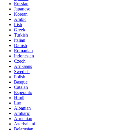
Russian
Japanese
Korean
Arabic
Irish
Greek
Turkish
Italian
Danish
Romanian
Indonesian
Czech
Afrikaans
Swedish
Polish
Basque
Catalan
Esperanto
Hindi
Lao
Albanian
Amharic
Armenian
Azerbaijani
Belarusian