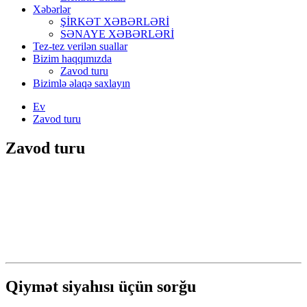
Xəbərlər
ŞİRKƏT XƏBƏRLƏRİ
SƏNAYE XƏBƏRLƏRİ
Tez-tez verilən suallar
Bizim haqqımızda
Zavod turu
Bizimlə əlaqə saxlayın
Ev
Zavod turu
Zavod turu
Qiymət siyahısı üçün sorğu