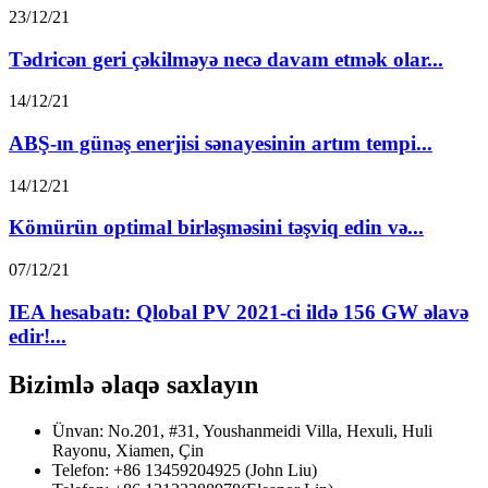
23/12/21
Tədricən geri çəkilməyə necə davam etmək olar...
14/12/21
ABŞ-ın günəş enerjisi sənayesinin artım tempi...
14/12/21
Kömürün optimal birləşməsini təşviq edin və...
07/12/21
IEA hesabatı: Qlobal PV 2021-ci ildə 156 GW əlavə
edir!...
Bizimlə əlaqə saxlayın
Ünvan: No.201, #31, Youshanmeidi Villa, Hexuli, Huli
Rayonu, Xiamen, Çin
Telefon: +86 13459204925 (John Liu)