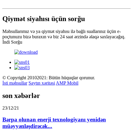
Qiymət siyahısı üçün sorğu
Məhsullarımız və ya qiymət siyahısı ilə bağlı suallarınız üçün e-
poçtunuzu bizə buraxın və biz 24 saat ərzində əlaqə saxlayacağıq.
İndi Sorğu
© Copyright 20102021: Bütün hüquqlar qorunur.
İsti məhsullar
Saytın xəritəsi
AMP Mobil
son xəbərlər
23/12/21
Bərpa olunan enerji texnologiyanı yenidən
müəyyənləşdirəcək...