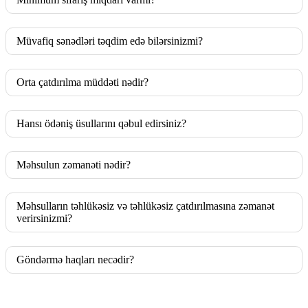
Müvafiq sənədləri təqdim edə bilərsinizmi?
Orta çatdırılma müddəti nədir?
Hansı ödəniş üsullarını qəbul edirsiniz?
Məhsulun zəmanəti nədir?
Məhsulların təhlükəsiz və təhlükəsiz çatdırılmasına zəmanət
verirsinizmi?
Göndərmə haqları necədir?