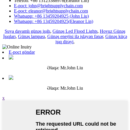
Telefon: +86 13123388978(Eleanor Lin)
E-poçt: john@brightsupplychain.com
E-poçt: eleanor@brightsupplychain.com
Whatsapp: +86 13459204925 (John Liu)
Whatsapp: +86 13459204925(Eleanor Lin)
Suya davamlı günəş işığı
,
Günəş Led Flood Lights
,
Hovuz Günəş
İşıqları
,
Günəş lampası
,
Günəş enerjisi ilə işləyən fənər
,
Günəş küçə
işıq dirəyi
,
E-poçt göndər
Əlaqə: Mr.John Liu
Əlaqə: Mr.John Liu
x