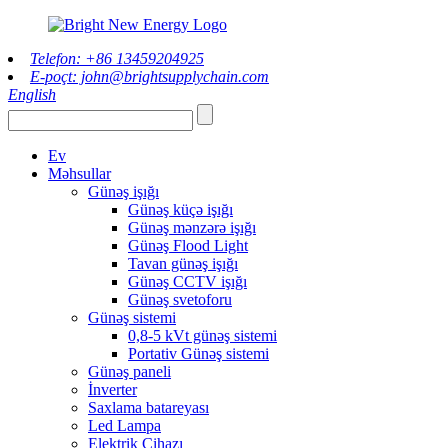
Telefon: +86 13459204925
E-poçt: john@brightsupplychain.com
English
Ev
Məhsullar
Günəş işığı
Günəş küçə işığı
Günəş mənzərə işığı
Günəş Flood Light
Tavan günəş işığı
Günəş CCTV işığı
Günəş svetoforu
Günəş sistemi
0,8-5 kVt günəş sistemi
Portativ Günəş sistemi
Günəş paneli
İnverter
Saxlama batareyası
Led Lampa
Elektrik Cihazı