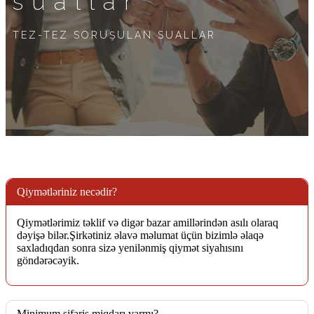
suallar
TEZ-TEZ SORUŞULAN SUALLAR
Qiymətləriniz necədir?
Qiymətlərimiz təklif və digər bazar amillərindən asılı olaraq
dəyişə bilər.Şirkətiniz əlavə məlumat üçün bizimlə əlaqə
saxladıqdan sonra sizə yenilənmiş qiymət siyahısını
göndərəcəyik.
Minimum sifariş miqdarı varmı?