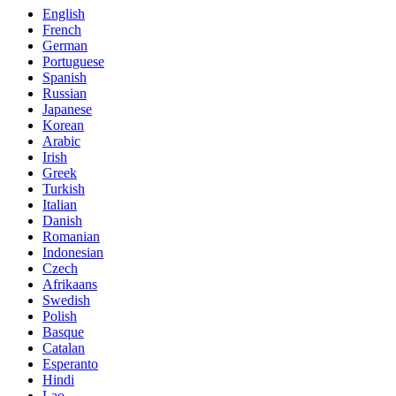
English
French
German
Portuguese
Spanish
Russian
Japanese
Korean
Arabic
Irish
Greek
Turkish
Italian
Danish
Romanian
Indonesian
Czech
Afrikaans
Swedish
Polish
Basque
Catalan
Esperanto
Hindi
Lao