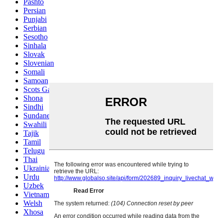
Pashto
Persian
Punjabi
Serbian
Sesotho
Sinhala
Slovak
Slovenian
Somali
Samoan
Scots Gaelic
Shona
Sindhi
Sundanese
Swahili
Tajik
Tamil
Telugu
Thai
Ukrainian
Urdu
Uzbek
Vietnamese
Welsh
Xhosa