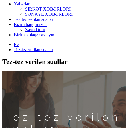
Xəbərlər
ŞİRKƏT XƏBƏRLƏRİ
SƏNAYE XƏBƏRLƏRİ
Tez-tez verilən suallar
Bizim haqqımızda
Zavod turu
Bizimlə əlaqə saxlayın
Ev
Tez-tez verilən suallar
Tez-tez verilən suallar
Tez-tez verilən