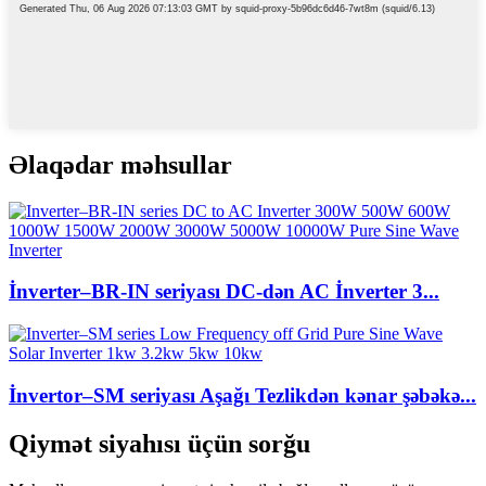
Əlaqədar məhsullar
İnverter–BR-IN seriyası DC-dən AC İnverter 3...
İnvertor–SM seriyası Aşağı Tezlikdən kənar şəbəkə...
Qiymət siyahısı üçün sorğu