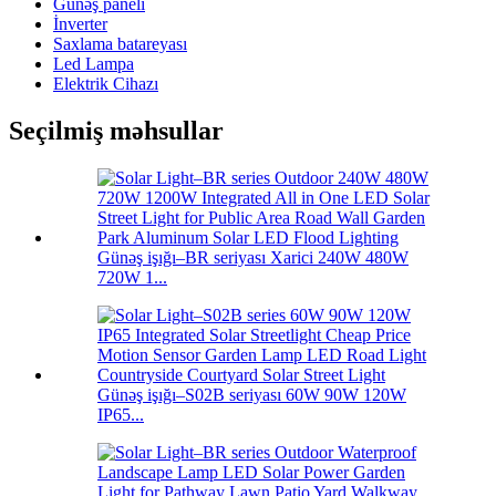
Günəş paneli
İnverter
Saxlama batareyası
Led Lampa
Elektrik Cihazı
Seçilmiş məhsullar
Günəş işığı–BR seriyası Xarici 240W 480W
720W 1...
Günəş işığı–S02B seriyası 60W 90W 120W
IP65...