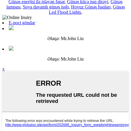
Günəş enerjisi ilə işləyən fənər
,
Günəş küçə işıq dirəyi
,
Günəş
lampası
,
Suya davamlı günəş işığı
,
Hovuz Günəş İşıqları
,
Günəş
Led Flood Lights
,
E-poçt göndər
Əlaqə: Mr.John Liu
Əlaqə: Mr.John Liu
x