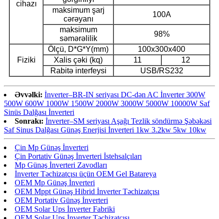
cihazı
maksimum şarj
100A
cərəyanı
maksimum
98%
səmərəlilik
Ölçü, D*G*Y(mm)
100x300x400
Fiziki
Xalis çəki (kq)
11
12
Rabitə interfeysi
USB/RS232
Əvvəlki:
İnverter–BR-IN seriyası DC-dən AC İnverter 300W
500W 600W 1000W 1500W 2000W 3000W 5000W 10000W Saf
Sinüs Dalğası İnverteri
Sonrakı:
İnverter–SM seriyası Aşağı Tezlik söndürmə Şəbəkəsi
Saf Sinus Dalğası Günəş Enerjisi İnverteri 1kw 3.2kw 5kw 10kw
Çin Mp Günəş İnverteri
Çin Portativ Günəş İnverteri İstehsalçıları
Mp Günəş İnverteri Zavodları
İnverter Təchizatçısı üçün OEM Gel Batareya
OEM Mp Günəş İnverteri
OEM Mppt Günəş Hibrid İnverter Təchizatçısı
OEM Portativ Günəş İnverteri
OEM Solar Ups İnverter Fabriki
OEM Solar Ups İnverter Təchizatçısı