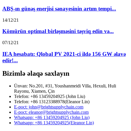
ABŞ-ın günəş enerjisi sənayesinin artım tempi...
14/12/21
Kömürün optimal birləşməsini təşviq edin və...
07/12/21
IEA hesabatı: Qlobal PV 2021-ci ildə 156 GW əlavə
edir!...
Bizimlə əlaqə saxlayın
Ünvan: No.201, #31, Youshanmeidi Villa, Hexuli, Huli
Rayonu, Xiamen, Çin
Telefon: +86 13459204925 (John Liu)
Telefon: +86 13123388978(Eleanor Lin)
E-poçt: john@brightsupplychain.com
E-poçt: eleanor@brightsupplychain.com
Whatsapp: +86 13459204925 (John Liu)
Whatsapp: +86 13459204925(Eleanor Lin)