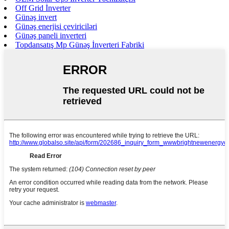
Off Grid İnverter
Günəş invert
Günəş enerjisi çeviriciləri
Günəş paneli inverteri
Topdansatış Mp Günəş İnverteri Fabriki