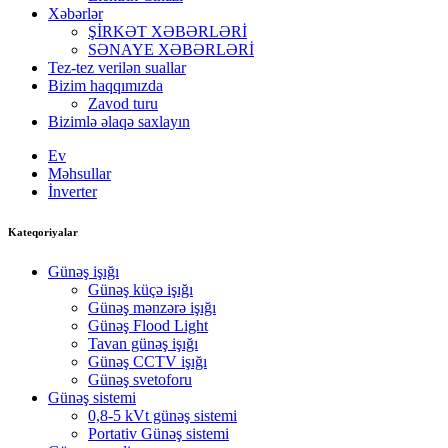
Xəbərlər
ŞİRKƏT XƏBƏRLƏRİ
SƏNAYE XƏBƏRLƏRİ
Tez-tez verilən suallar
Bizim haqqımızda
Zavod turu
Bizimlə əlaqə saxlayın
Ev
Məhsullar
İnverter
Kateqoriyalar
Günəş işığı
Günəş küçə işığı
Günəş mənzərə işığı
Günəş Flood Light
Tavan günəş işığı
Günəş CCTV işığı
Günəş svetoforu
Günəş sistemi
0,8-5 kVt günəş sistemi
Portativ Günəş sistemi