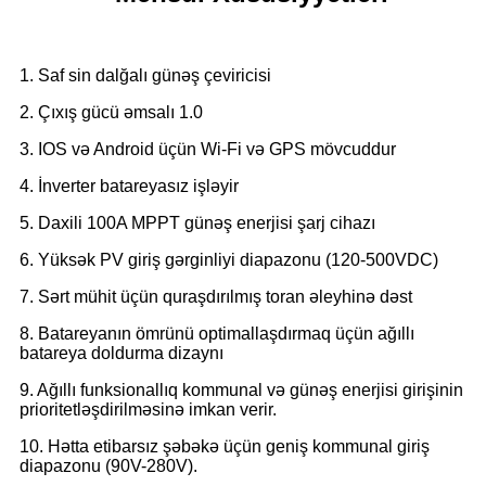
1. Saf sin dalğalı günəş çeviricisi
2. Çıxış gücü əmsalı 1.0
3. IOS və Android üçün Wi-Fi və GPS mövcuddur
4. İnverter batareyasız işləyir
5. Daxili 100A MPPT günəş enerjisi şarj cihazı
6. Yüksək PV giriş gərginliyi diapazonu (120-500VDC)
7. Sərt mühit üçün quraşdırılmış toran əleyhinə dəst
8. Batareyanın ömrünü optimallaşdırmaq üçün ağıllı
batareya doldurma dizaynı
9. Ağıllı funksionallıq kommunal və günəş enerjisi girişinin
prioritetləşdirilməsinə imkan verir.
10. Hətta etibarsız şəbəkə üçün geniş kommunal giriş
diapazonu (90V-280V).