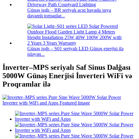
Günəş işığı – BR seriyalı açıq havada suya
davamlı torpaqlar...
Günəş işığı – S01 seriyalı LED Günəş enerjisi ilə
işləyən...
İnverter–MPS seriyalı Saf Sinus Dalğası
5000W Günəş Enerjisi İnverteri WiFi və
Proqramlar ilə