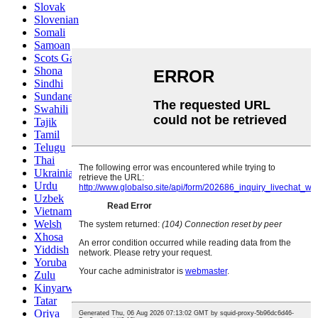
Slovak
Slovenian
Somali
Samoan
Scots Gaelic
Shona
Sindhi
Sundanese
Swahili
Tajik
Tamil
Telugu
Thai
Ukrainian
Urdu
Uzbek
Vietnamese
Welsh
Xhosa
Yiddish
Yoruba
Zulu
Kinyarwanda
Tatar
Oriya