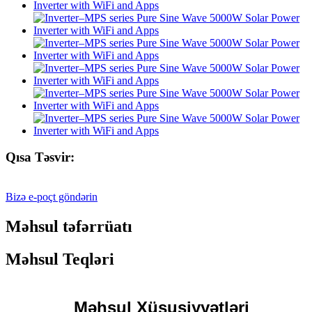
Qısa Təsvir:
Bizə e-poçt göndərin
Məhsul təfərrüatı
Məhsul Teqləri
Məhsul Xüsusiyyətləri