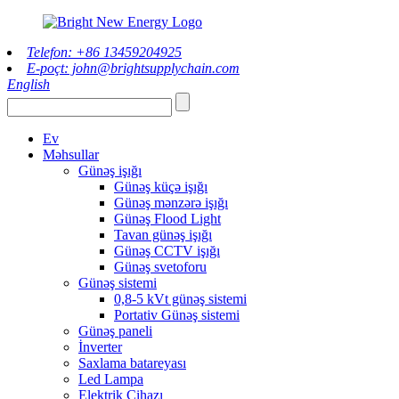
Telefon: +86 13459204925
E-poçt: john@brightsupplychain.com
English
Ev
Məhsullar
Günəş işığı
Günəş küçə işığı
Günəş mənzərə işığı
Günəş Flood Light
Tavan günəş işığı
Günəş CCTV işığı
Günəş svetoforu
Günəş sistemi
0,8-5 kVt günəş sistemi
Portativ Günəş sistemi
Günəş paneli
İnverter
Saxlama batareyası
Led Lampa
Elektrik Cihazı