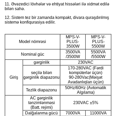
11. Əvəzedici lövhələr və ehtiyat hissələri ilə xidmət edilə
bilən sahə.
12. Sistem tez bir zamanda kompakt, divara quraşdırılmış
sistemə konfiqurasiya edilir.
MPS-V-
MPS-V-
Model nömrəsi
PLUS-
PLUS-
3500W
5500W
3500VA
5500VA
Nominal güc
/3500W
/5500W
gərginlik
230VAC
170-280VAC (Fərdi
seçilə bilən
kompüterlər üçün)
Giriş
gərginlik diapazonu
90-280Vac(Məişət
Avadanlıqları üçün)
50Hz/60Hz (Avtomatik
Tezlik diapazonu
Algılama)
AC gərginlik
tənzimlənməsi
230VAC ±5%
(Batt. rejimi)
Dalğalanma gücü
7000VA
11000VA