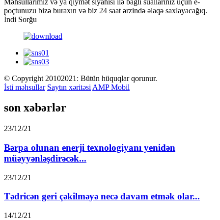
Məhsullarımız və ya qiymət siyahısı ilə bağlı suallarınız üçün e-
poçtunuzu bizə buraxın və biz 24 saat ərzində əlaqə saxlayacağıq.
İndi Sorğu
© Copyright 20102021: Bütün hüquqlar qorunur.
İsti məhsullar
Saytın xəritəsi
AMP Mobil
son xəbərlər
23/12/21
Bərpa olunan enerji texnologiyanı yenidən
müəyyənləşdirəcək...
23/12/21
Tədricən geri çəkilməyə necə davam etmək olar...
14/12/21