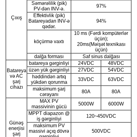
Səmərəlilik (pik)
97%
PV-dən INV-ə.
Effektivlik (pik)
Çıxış
Batareyadan INV-ə
94%
qədər.
10 ms (Fərdi kompüterlər
üçün);
köçürmə vaxtı
20ms(Məişət texnikası
üçün)
dalğa forması
Saf sinus dalğası
batareya gərginliyi
24VDC
48VDC
üzən yük gərginliyi
27VDC
54VDC
Batareya
və AC
həddindən artıq
33VDC
63VDC
şarj
yükdən qorunma
cihazı
maksimum şarj
80A
80A
cərəyanı
MAX PV
5000W
6000W
massivinin gücü
MPPT diapazon @
120~450VDC
iş gərginliyi
Günəş
maksimum PV
enerjisi
massivi açıq dövrə
500VDC
şarj
gərginliyi