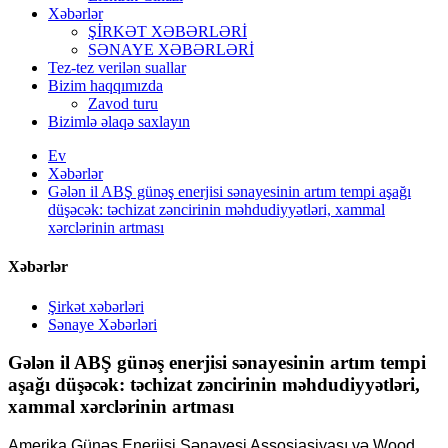
Xəbərlər
ŞİRKƏT XƏBƏRLƏRİ
SƏNAYE XƏBƏRLƏRİ
Tez-tez verilən suallar
Bizim haqqımızda
Zavod turu
Bizimlə əlaqə saxlayın
Ev
Xəbərlər
Gələn il ABŞ günəş enerjisi sənayesinin artım tempi aşağı
düşəcək: təchizat zəncirinin məhdudiyyətləri, xammal
xərclərinin artması
Xəbərlər
Şirkət xəbərləri
Sənaye Xəbərləri
Gələn il ABŞ günəş enerjisi sənayesinin artım tempi
aşağı düşəcək: təchizat zəncirinin məhdudiyyətləri,
xammal xərclərinin artması
Amerika Günəş Enerjisi Sənayesi Assosiasiyası və Wood