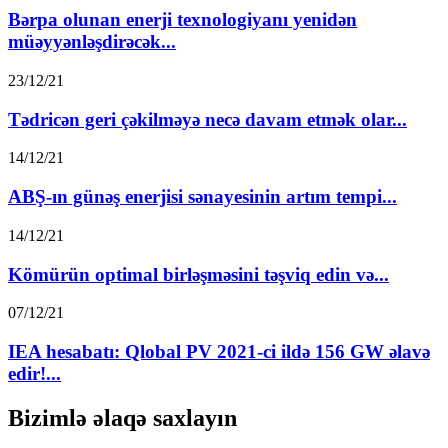
Bərpa olunan enerji texnologiyanı yenidən
müəyyənləşdirəcək...
23/12/21
Tədricən geri çəkilməyə necə davam etmək olar...
14/12/21
ABŞ-ın günəş enerjisi sənayesinin artım tempi...
14/12/21
Kömürün optimal birləşməsini təşviq edin və...
07/12/21
IEA hesabatı: Qlobal PV 2021-ci ildə 156 GW əlavə
edir!...
Bizimlə əlaqə saxlayın