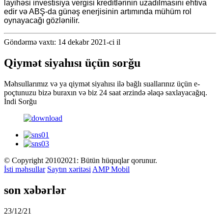
layihəsi investisiya vergisi kreditlərinin uzadılmasını ehtiva
edir və ABŞ-da günəş enerjisinin artımında mühüm rol
oynayacağı gözlənilir.
Göndərmə vaxtı: 14 dekabr 2021-ci il
Qiymət siyahısı üçün sorğu
Məhsullarımız və ya qiymət siyahısı ilə bağlı suallarınız üçün e-
poçtunuzu bizə buraxın və biz 24 saat ərzində əlaqə saxlayacağıq.
İndi Sorğu
© Copyright 20102021: Bütün hüquqlar qorunur.
İsti məhsullar
Saytın xəritəsi
AMP Mobil
son xəbərlər
23/12/21