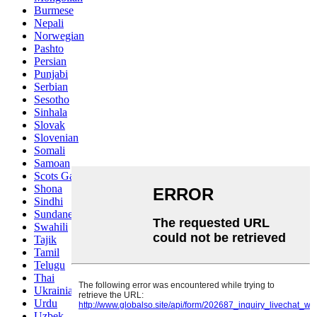
Burmese
Nepali
Norwegian
Pashto
Persian
Punjabi
Serbian
Sesotho
Sinhala
Slovak
Slovenian
Somali
Samoan
Scots Gaelic
Shona
Sindhi
Sundanese
Swahili
Tajik
Tamil
Telugu
Thai
Ukrainian
Urdu
Uzbek