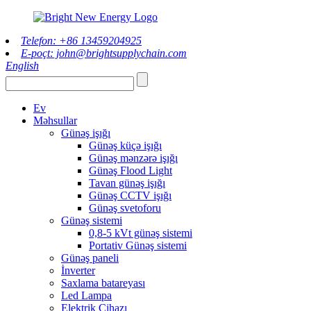
Telefon: +86 13459204925
E-poçt: john@brightsupplychain.com
English
Ev
Məhsullar
Günəş işığı
Günəş küçə işığı
Günəş mənzərə işığı
Günəş Flood Light
Tavan günəş işığı
Günəş CCTV işığı
Günəş svetoforu
Günəş sistemi
0,8-5 kVt günəş sistemi
Portativ Günəş sistemi
Günəş paneli
İnverter
Saxlama batareyası
Led Lampa
Elektrik Cihazı