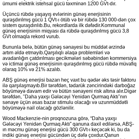
ümumi elektrik istehsal gücü təxminən 1200 GVt-dır.
Üçüncü rübdə yaşayış evlərinin günəş enerjisinin
quraşdırılmış gücü 1 QVt-ı ötüb və bir rübdə 130 000-dən çox
sistem quraşdırılıb.Bu, rekordlarda ilk dəfədir.Kommunal
günəş enerjisinin miqyası da rübdə quraşdırılmış gücü 3,8
GVt olmaqla rekord vurub.
Bununla belə, bütün günəş sənayesi bu müddət ərzində
artım əldə etməyib.Qarşılıqlı əlaqə problemləri və
avadanlığın çatdırılması gecikmələri səbəbindən kommersiya
və ictimai günəş enerjisinin quraşdırılmış gücü rübdə müvafiq
olaraq 10% və 21% azalıb.
ABŞ günəş enerjisi bazarı heç vaxt bu qədər əks təsir faktoru
ilə qarşılaşmayıb.Bir tərəfdən, tədarük zəncirindəki darboğaz
böyüməyə davam edir və bütün sənayeni risk altına alır.Digər
tərəfdən, "Daha yaxşı Gələcəyi Yenidən Qurmaq Aktı"nın
sənaye üçün əsas bazar stimulu olacağı və uzunmüddətli
böyüməyə nail olacağı gözlənilir.
Wood Mackenzie-nin proqnozuna görə, “Daha yaxşı
Gələcəyi Yenidən Qurmaq Aktı” qanuna daxil edilərsə, ABŞ-
ın məcmu günəş enerjisi gücü 300 GVt-ı keçəcək ki, bu da
indiki günəş enerjisi gücündən üç dəfə çoxdur.Qanun