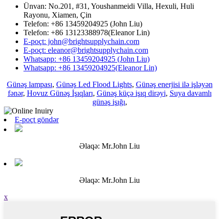
Ünvan: No.201, #31, Youshanmeidi Villa, Hexuli, Huli
Rayonu, Xiamen, Çin
Telefon: +86 13459204925 (John Liu)
Telefon: +86 13123388978(Eleanor Lin)
E-poçt: john@brightsupplychain.com
E-poçt: eleanor@brightsupplychain.com
Whatsapp: +86 13459204925 (John Liu)
Whatsapp: +86 13459204925(Eleanor Lin)
Günəş lampası
,
Günəş Led Flood Lights
,
Günəş enerjisi ilə işləyən
fənər
,
Hovuz Günəş İşıqları
,
Günəş küçə işıq dirəyi
,
Suya davamlı
günəş işığı
,
E-poçt göndər
Əlaqə: Mr.John Liu
Əlaqə: Mr.John Liu
x