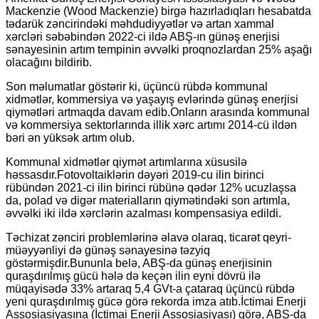
Mackenzie (Wood Mackenzie) birgə hazırladıqları hesabatda
tədarük zəncirindəki məhdudiyyətlər və artan xammal
xərcləri səbəbindən 2022-ci ildə ABŞ-ın günəş enerjisi
sənayesinin artım tempinin əvvəlki proqnozlardan 25% aşağı
olacağını bildirib.
Son məlumatlar göstərir ki, üçüncü rübdə kommunal
xidmətlər, kommersiya və yaşayış evlərində günəş enerjisi
qiymətləri artmaqda davam edib.Onların arasında kommunal
və kommersiya sektorlarında illik xərc artımı 2014-cü ildən
bəri ən yüksək artım olub.
Kommunal xidmətlər qiymət artımlarına xüsusilə
həssasdır.Fotovoltaiklərin dəyəri 2019-cu ilin birinci
rübündən 2021-ci ilin birinci rübünə qədər 12% ucuzlaşsa
da, polad və digər materialların qiymətindəki son artımla,
əvvəlki iki ildə xərclərin azalması kompensasiya edildi.
Təchizat zənciri problemlərinə əlavə olaraq, ticarət qeyri-
müəyyənliyi də günəş sənayesinə təzyiq
göstərmişdir.Bununla belə, ABŞ-da günəş enerjisinin
quraşdırılmış gücü hələ də keçən ilin eyni dövrü ilə
müqayisədə 33% artaraq 5,4 GVt-a çataraq üçüncü rübdə
yeni quraşdırılmış gücə görə rekorda imza atıb.İctimai Enerji
Assosiasiyasına (İctimai Enerji Assosiasiyası) görə, ABŞ-da