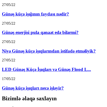
27/05/22
Günəş küçə işığının faydası nədir?
27/05/22
Günəş enerjisi pula qənaət edə bilərmi?
27/05/22
Niyə Günəş küçə işıqlarından istifadə etməliyik?
27/05/22
LED Günəş Küçə İşıqları və Günəş Flood L...
17/05/22
Günəş küçə işıqları necə işləyir?
Bizimlə əlaqə saxlayın