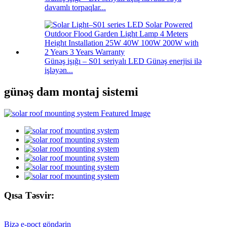
davamlı torpaqlar...
Günəş işığı – S01 seriyalı LED Günəş enerjisi ilə
işləyən...
günəş dam montaj sistemi
Qısa Təsvir:
Bizə e-poçt göndərin