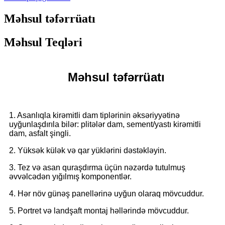
Məhsul təfərrüatı
Məhsul Teqləri
Məhsul təfərrüatı
1. Asanlıqla kirəmitli dam tiplərinin əksəriyyətinə
uyğunlaşdırıla bilər: plitələr dam, sement/yastı kirəmitli
dam, asfalt şingli.
2. Yüksək külək və qar yüklərini dəstəkləyin.
3. Tez və asan quraşdırma üçün nəzərdə tutulmuş
əvvəlcədən yığılmış komponentlər.
4. Hər növ günəş panellərinə uyğun olaraq mövcuddur.
5. Portret və landşaft montaj həllərində mövcuddur.