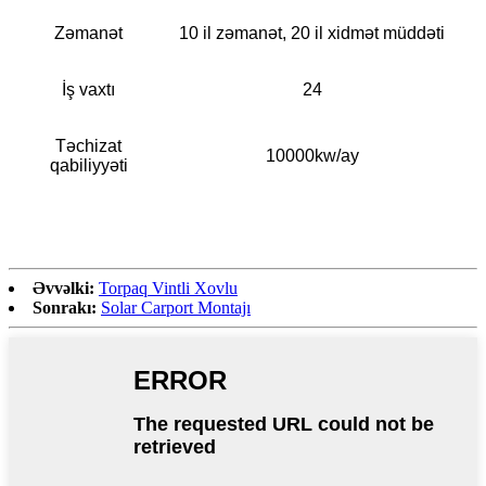
Zəmanət
10 il zəmanət, 20 il xidmət müddəti
İş vaxtı
24
Təchizat
10000kw/ay
qabiliyyəti
Əvvəlki:
Torpaq Vintli Xovlu
Sonrakı:
Solar Carport Montajı