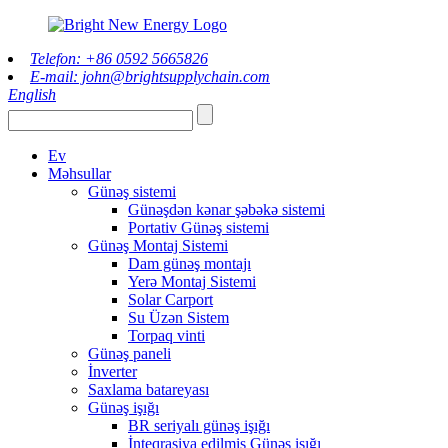
Telefon: +86 0592 5665826
E-mail: john@brightsupplychain.com
English
Ev
Məhsullar
Günəş sistemi
Günəşdən kənar şəbəkə sistemi
Portativ Günəş sistemi
Günəş Montaj Sistemi
Dam günəş montajı
Yerə Montaj Sistemi
Solar Carport
Su Üzən Sistem
Torpaq vinti
Günəş paneli
İnverter
Saxlama batareyası
Günəş işığı
BR seriyalı günəş işığı
İnteqrasiya edilmiş Günəş işığı