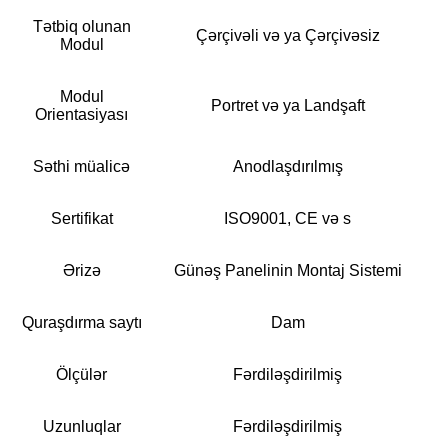
Tətbiq olunan
Çərçivəli və ya Çərçivəsiz
Modul
Modul
Portret və ya Landşaft
Orientasiyası
Səthi müalicə
Anodlaşdırılmış
Sertifikat
ISO9001, CE və s
Ərizə
Günəş Panelinin Montaj Sistemi
Quraşdırma saytı
Dam
Ölçülər
Fərdiləşdirilmiş
Uzunluqlar
Fərdiləşdirilmiş