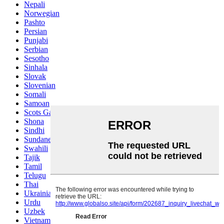
Nepali
Norwegian
Pashto
Persian
Punjabi
Serbian
Sesotho
Sinhala
Slovak
Slovenian
Somali
Samoan
Scots Gaelic
Shona
Sindhi
Sundanese
Swahili
Tajik
Tamil
Telugu
Thai
Ukrainian
Urdu
Uzbek
Vietnamese