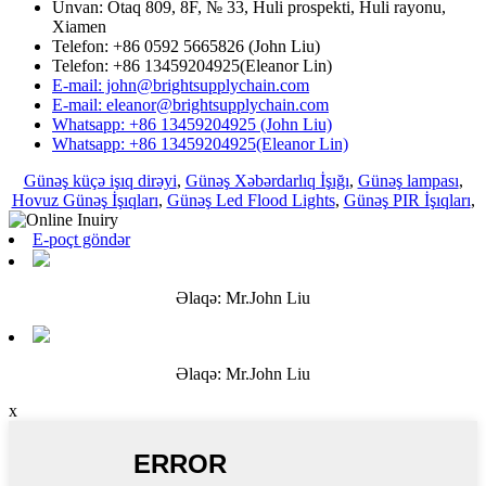
Ünvan: Otaq 809, 8F, № 33, Huli prospekti, Huli rayonu,
Xiamen
Telefon: +86 0592 5665826 (John Liu)
Telefon: +86 13459204925(Eleanor Lin)
E-mail: john@brightsupplychain.com
E-mail: eleanor@brightsupplychain.com
Whatsapp: +86 13459204925 (John Liu)
Whatsapp: +86 13459204925(Eleanor Lin)
Günəş küçə işıq dirəyi
,
Günəş Xəbərdarlıq İşığı
,
Günəş lampası
,
Hovuz Günəş İşıqları
,
Günəş Led Flood Lights
,
Günəş PIR İşıqları
,
E-poçt göndər
Əlaqə: Mr.John Liu
Əlaqə: Mr.John Liu
x