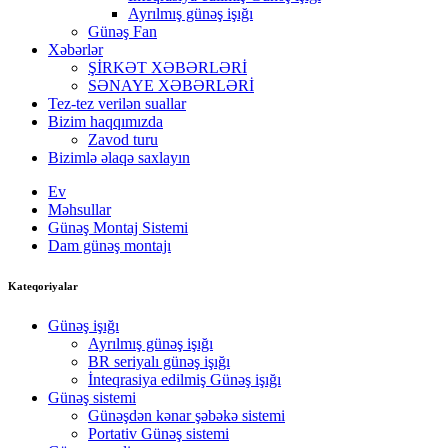
Ayrılmış günəş işığı
Günəş Fan
Xəbərlər
ŞİRKƏT XƏBƏRLƏRİ
SƏNAYE XƏBƏRLƏRİ
Tez-tez verilən suallar
Bizim haqqımızda
Zavod turu
Bizimlə əlaqə saxlayın
Ev
Məhsullar
Günəş Montaj Sistemi
Dam günəş montajı
Kateqoriyalar
Günəş işığı
Ayrılmış günəş işığı
BR seriyalı günəş işığı
İnteqrasiya edilmiş Günəş işığı
Günəş sistemi
Günəşdən kənar şəbəkə sistemi
Portativ Günəş sistemi