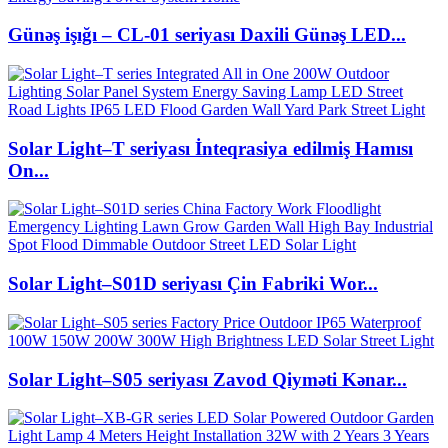
Günəş işığı – CL-01 seriyası Daxili Günəş LED...
Solar Light–T seriyası İnteqrasiya edilmiş Hamısı
On...
Solar Light–S01D seriyası Çin Fabriki Wor...
Solar Light–S05 seriyası Zavod Qiyməti Kənar...