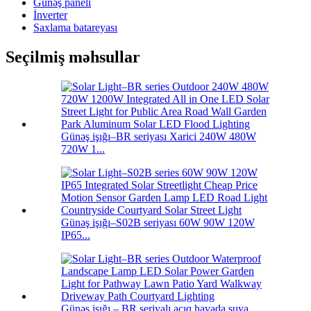
Günəş paneli
İnverter
Saxlama batareyası
Seçilmiş məhsullar
Günəş işığı–BR seriyası Xarici 240W 480W
720W 1...
Günəş işığı–S02B seriyası 60W 90W 120W
IP65...
Günəş işığı – BR seriyalı açıq havada suya