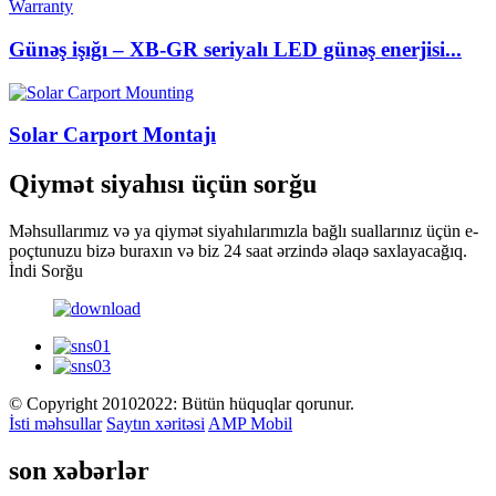
Günəş işığı – XB-GR seriyalı LED günəş enerjisi...
Solar Carport Montajı
Qiymət siyahısı üçün sorğu
Məhsullarımız və ya qiymət siyahılarımızla bağlı suallarınız üçün e-
poçtunuzu bizə buraxın və biz 24 saat ərzində əlaqə saxlayacağıq.
İndi Sorğu
© Copyright 20102022: Bütün hüquqlar qorunur.
İsti məhsullar
Saytın xəritəsi
AMP Mobil
son xəbərlər