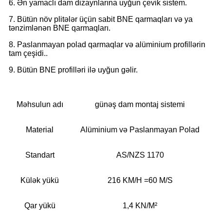
6. Ən yamaclı dam dizaynlarına uyğun çevik sistem.
7. Bütün növ plitələr üçün sabit BNE qarmaqları və ya
tənzimlənən BNE qarmaqları.
8. Paslanmayan polad qarmaqlar və alüminium profillərin
tam çeşidi..
9. Bütün BNE profilləri ilə uyğun gəlir.
Məhsulun adı
günəş dam montaj sistemi
Material
Alüminium və Paslanmayan Polad
Standart
AS/NZS 1170
Külək yükü
216 KM/H =60 M/S
Qar yükü
1,4 KN/M²